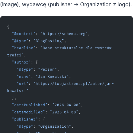
(image), wydawcę (publisher → Organization z logo).
{
  "@context"
: 
"https://schema.org"
,
  "@type"
: 
"BlogPosting"
,
  "headline"
: 
"Dane strukturalne dla twórców 
treści"
,
  "author"
: {
    "@type"
: 
"Person"
,
    "name"
: 
"Jan Kowalski"
,
    "url"
: 
"https://twojastrona.pl/autor/jan-
kowalski"
  },
  "datePublished"
: 
"2026-04-08"
,
  "dateModified"
: 
"2026-04-08"
,
  "publisher"
: {
    "@type"
: 
"Organization"
,