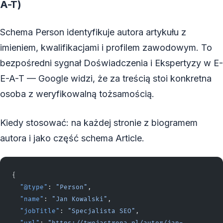
A-T)
Schema Person identyfikuje autora artykułu z
imieniem, kwalifikacjami i profilem zawodowym. To
bezpośredni sygnał Doświadczenia i Ekspertyzy w E-
E-A-T — Google widzi, że za treścią stoi konkretna
osoba z weryfikowalną tożsamością.
Kiedy stosować: na każdej stronie z biogramem
autora i jako część schema Article.
{
  "@type"
: 
"Person"
,
  "name"
: 
"Jan Kowalski"
,
  "jobTitle"
: 
"Specjalista SEO"
,