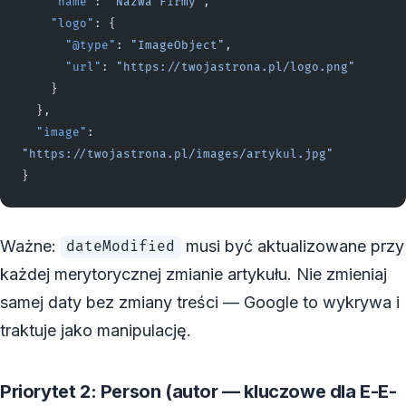
    "name"
: 
"Nazwa Firmy"
,
    "logo"
: {
      "@type"
: 
"ImageObject"
,
      "url"
: 
"https://twojastrona.pl/logo.png"
    }
  },
  "image"
: 
"https://twojastrona.pl/images/artykul.jpg"
}
Ważne:
musi być aktualizowane przy
dateModified
każdej merytorycznej zmianie artykułu. Nie zmieniaj
samej daty bez zmiany treści — Google to wykrywa i
traktuje jako manipulację.
Priorytet 2: Person (autor — kluczowe dla E-E-