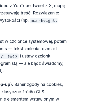
deo z YouTube, tweet z X, mapę
przesuwają treść. Rozwiązanie:
 wysokości (np.
min-height:
kst w czcionce systemowej, potem
ts — tekst zmienia rozmiar i
i ustaw czcionki
ay: swap
ogramistą — ale bądź świadomy,
).
p-up).
Baner zgody na cookies,
o klasyczne źródło CLS.
, nie elementem wstawionym w