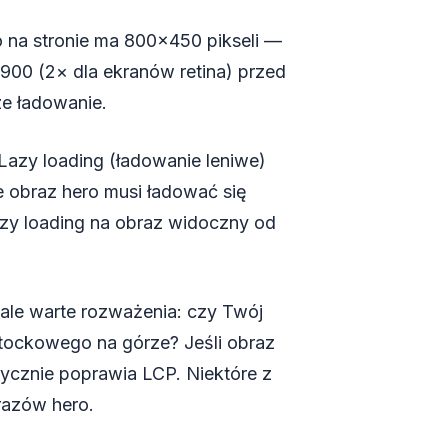
o na stronie ma 800×450 pikseli —
900 (2× dla ekranów retina) przed
ze ładowanie.
Lazy loading (ładowanie leniwe)
e obraz hero musi ładować się
azy loading na obraz widoczny od
ale warte rozważenia: czy Twój
tockowego na górze? Jeśli obraz
stycznie poprawia LCP. Niektóre z
razów hero.