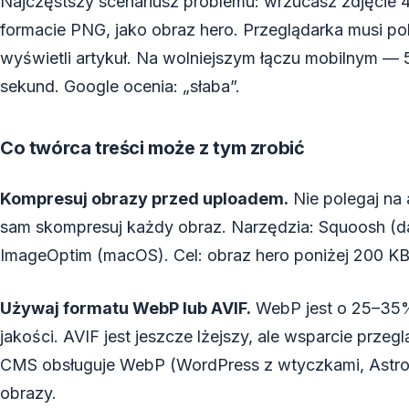
Najczęstszy scenariusz problemu: wrzucasz zdjęcie 
formacie PNG, jako obraz hero. Przeglądarka musi p
wyświetli artykuł. Na wolniejszym łączu mobilnym —
sekund. Google ocenia: „słaba”.
Co twórca treści może z tym zrobić
Kompresuj obrazy przed uploadem.
Nie polegaj na
sam skompresuj każdy obraz. Narzędzia: Squoosh (d
ImageOptim (macOS). Cel: obraz hero poniżej 200 KB,
Używaj formatu WebP lub AVIF.
WebP jest o 25–35% 
jakości. AVIF jest jeszcze lżejszy, ale wsparcie przeg
CMS obsługuje WebP (WordPress z wtyczkami, Astro
obrazy.