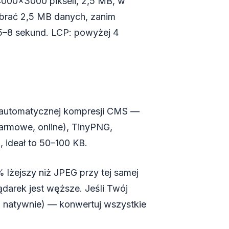
4000×3000 pikseli, 2,5 MB, w
obrać 2,5 MB danych, zanim
 5–8 sekund. LCP: powyżej 4
 automatycznej kompresji CMS —
armowe, online), TinyPNG,
 ideał to 50–100 KB.
lżejszy niż JPEG przy tej samej
lądarek jest węższe. Jeśli Twój
 natywnie) — konwertuj wszystkie