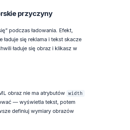
orskie przyczyny
się” podczas ładowania. Efekt,
 ładuje się reklama i tekst skacze
chwili ładuje się obraz i klikasz w
ML obraz nie ma atrybutów
width
rwować — wyświetla tekst, potem
awsze definiuj wymiary obrazów