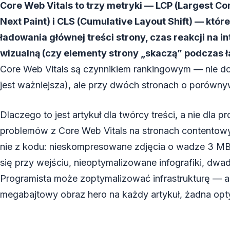
Core Web Vitals to trzy metryki — LCP (Largest Cont
Next Paint) i CLS (Cumulative Layout Shift) — któ
ładowania głównej treści strony, czas reakcji na i
wizualną (czy elementy strony „skaczą” podczas 
Core Web Vitals są czynnikiem rankingowym — nie do
jest ważniejsza), ale przy dwóch stronach o porówny
Dlaczego to jest artykuł dla twórcy treści, a nie dla
problemów z Core Web Vitals na stronach contentowy
nie z kodu: nieskompresowane zdjęcia o wadze 3 MB
się przy wejściu, nieoptymalizowane infografiki, dwa
Programista może zoptymalizować infrastrukturę — al
megabajtowy obraz hero na każdy artykuł, żadna opty