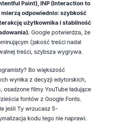
entful Paint), INP (Interaction to
re mierzą odpowiednio: szybkość
nterakcję użytkownika i stabilność
ładowania).
Google potwierdza, że
minującym (jakość treści nadal
walnej treści, szybsza wygrywa.
 programisty? Bo większość
ch wynika z decyzji edytorskich,
, osadzone filmy YouTube ładujące
dzieścia fontów z Google Fonts.
e jeśli Ty wrzucasz 5-
malizacja kodu tego nie naprawi.